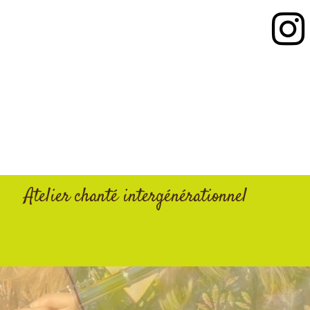
Atelier chanté intergénérationnel