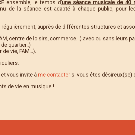
RE ensemble, le temps d
’
une séance musicale de 40 
enu de la séance est adapté à chaque public, pour le
régulièrement, auprès de différentes structures et assoc
M, centre de loisirs, commerce...) avec ou sans leurs p
de quartier..)
 de vie, FAM...).
iculiers.
et vous invite à
me contacter
si vous êtes désireux(se) 
nts de vie en musique !