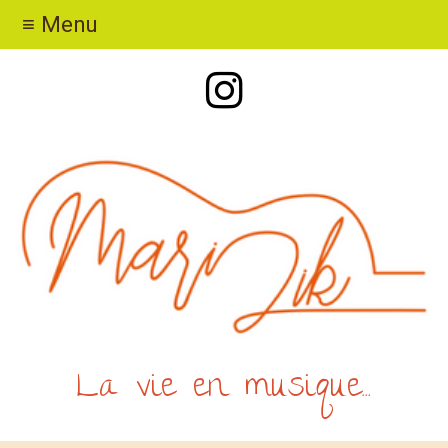
≡ Menu
La vie en musique...