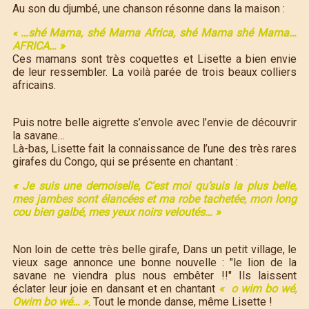
Au son du djumbé, une chanson résonne dans la maison :
…shé Mama, shé Mama Africa, shé Mama shé Mama…
«
AFRICA… »
Ces mamans sont très coquettes et Lisette a bien envie
de leur ressembler. La voilà parée de trois beaux colliers
africains.
Puis notre belle aigrette s’envole avec l’envie de découvrir
la savane…
Là-bas, Lisette fait la connaissance de l’une des très rares
girafes du Congo, qui se présente en chantant :
« Je suis une demoiselle, C’est moi qu’suis la plus belle,
mes jambes sont élancées et ma robe tachetée, mon long
cou bien galbé, mes yeux noirs veloutés… »
Non loin de cette très belle girafe, Dans un petit village, le
vieux sage annonce une bonne nouvelle : "le lion de la
savane ne viendra plus nous embêter !!" Ils laissent
éclater leur joie en dansant et en chantant
« o wim bo wé,
Owim bo wé… »
. Tout le monde danse, même Lisette !