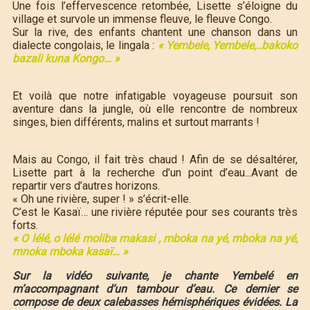
Une fois l’effervescence retombée, Lisette s’éloigne du
village et survole un immense fleuve, le fleuve Congo.
Sur la rive, des enfants chantent une chanson dans un
dialecte congolais, le lingala :
« Yembele, Yembele,..bakoko
bazali kuna Kongo… »
Et voilà que notre infatigable voyageuse poursuit son
aventure dans la jungle, où elle rencontre de nombreux
singes, bien différents, malins et surtout marrants !
Mais au Congo, il fait très chaud ! Afin de se désaltérer,
Lisette part à la recherche d’un point d’eau...Avant de
repartir vers d’autres horizons.
« Oh une rivière, super ! » s’écrit-elle.
C’est le Kasaï… une rivière réputée pour ses courants très
forts.
« O lélé, o lélé moliba makasi , mboka na yé, mboka na yé,
mnoka mboka kasaï… »
Sur la vidéo suivante, je chante Yembelé en
m’accompagnant d’un tambour d’eau. Ce dernier se
compose de deux calebasses hémisphériques évidées. La